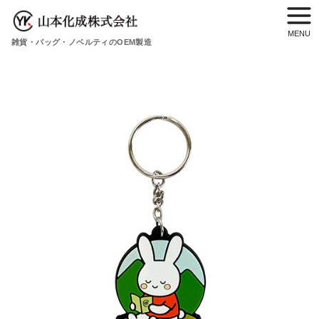
雑貨・バッグ・ノベルティのOEM製造
コ
ン
テ
ン
ツ
へ
移
動