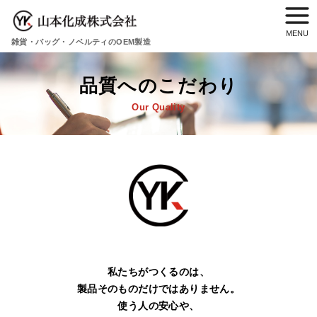
雑貨・バッグ・ノベルティのOEM製造
品質へのこだわり
Our Quality
コ
ン
テ
ン
ツ
へ
移
私たちがつくるのは、
動
製品そのものだけではありません。
使う人の安心や、