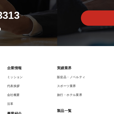
3313
0
企業情報
実績業界
ミッション
販促品・ノベルティ
代表挨拶
スポーツ業界
会社概要
旅行・ホテル業界
沿革
製品一覧
事業紹介