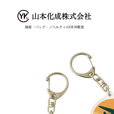
雑貨・バッグ・ノベルティのOEM製造
コ
ン
テ
ン
ツ
へ
移
動